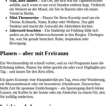
Nah, aber anders
– Ein Ort, der sich wie ein Tapetenwechsel
anfühlt, auch wenn er nur zwei Stunden entfernt liegt. Vielleicht
ein Weinort an der Mosel, ein See in Bayern oder ein neues
Viertel in Berlin.
Mini-Themenreise
– Planen Sie Ihren Kurztrip rund um ein
Thema: Kulinarik, Natur, Kultur oder Wellness. Das gibt
Struktur und macht die Auswahl der Aktivitäten leichter.
Jahreszeit beachten
– Ein Städtetrip im Frühling fühlt sich
anders an als ein Winterwochenende in den Bergen. Überlegen
Sie, was Sie gerade brauchen: Ruhe, Inspiration oder
Bewegung.
Planen – aber mit Freiraum
Ein Wochenendtrip ist schnell vorbei, und zu viel Programm kann die
Erholung trüben. Planen Sie lieber gezielt ein oder zwei Highlights pro
Tag – und lassen Sie den Rest offen.
Ein gutes Konzept: eine Hauptaktivität pro Tag, etwa eine Wanderung,
ein Museumsbesuch oder ein besonderes Abendessen. Dazwischen
bleibt Zeit für spontane Entdeckungen – ein Spaziergang durch kleine
Gassen, ein Kaffee in der Sonne oder ein Abstecher zu einem Ort, den
Sie zufällig entdecken.