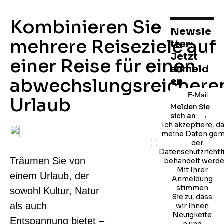
Kombinieren Sie
Newsle
mehrere Reiseziele auf
tter:
Jetzt
einer Reise für einen
anmeld
abwechslungsreichere
en
Urlaub
Melden Sie
sich an
Ich akzeptiere, d
meine Daten ge
der
Datenschutzrichtl
Träumen Sie von
behandelt werde
Mit Ihrer
einem Urlaub, der
Anmeldung
stimmen
sowohl Kultur, Natur
Sie zu, dass
als auch
wir Ihnen
Neuigkeite
Entspannung bietet –