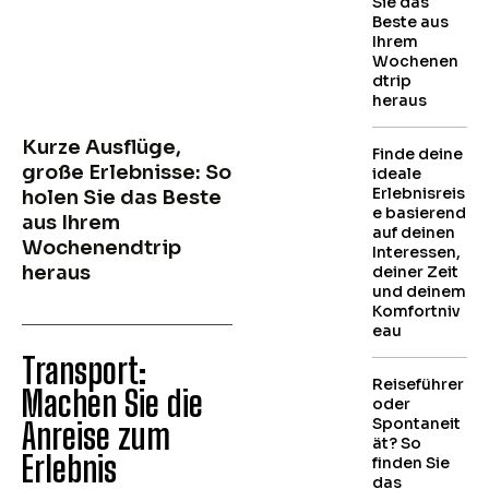
Sie das
Beste aus
Ihrem
Wochenen
dtrip
heraus
Kurze Ausflüge,
Finde deine
große Erlebnisse: So
ideale
Erlebnisreis
holen Sie das Beste
e basierend
aus Ihrem
auf deinen
Wochenendtrip
Interessen,
heraus
deiner Zeit
und deinem
Komfortniv
eau
Transport:
Reiseführer
Machen Sie die
oder
Spontaneit
Anreise zum
ät? So
Erlebnis
finden Sie
das