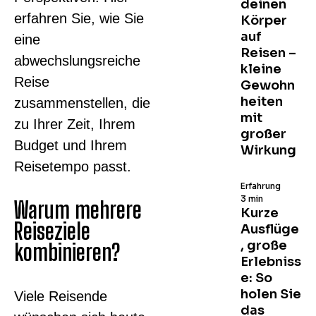
deinen
erfahren Sie, wie Sie
Körper
auf
eine
Reisen –
abwechslungsreiche
kleine
Reise
Gewohn
heiten
zusammenstellen, die
mit
zu Ihrer Zeit, Ihrem
großer
Budget und Ihrem
Wirkung
Reisetempo passt.
Erfahrung
3 min
Warum mehrere
Kurze
Reiseziele
Ausflüge
, große
kombinieren?
Erlebniss
e: So
holen Sie
Viele Reisende
das