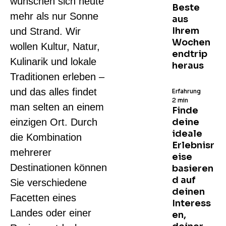
wünschen sich heute
Beste
mehr als nur Sonne
aus
Ihrem
und Strand. Wir
Wochen
wollen Kultur, Natur,
endtrip
Kulinarik und lokale
heraus
Traditionen erleben –
und das alles findet
Erfahrung
2 min
man selten an einem
Finde
einzigen Ort. Durch
deine
ideale
die Kombination
Erlebnisr
mehrerer
eise
Destinationen können
basieren
d auf
Sie verschiedene
deinen
Facetten eines
Interess
Landes oder einer
en,