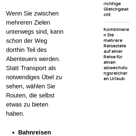
richtige
Gleichgewi
Wenn Sie zwischen
cht
mehreren Zielen
Kombiniere
unterwegs sind, kann
n Sie
schon der Weg
mehrere
Reiseziele
dorthin Teil des
auf einer
Reise für
Abenteuers werden.
einen
Statt Transport als
abwechslu
ngsreicher
notwendiges Übel zu
en Urlaub
sehen, wählen Sie
Routen, die selbst
etwas zu bieten
haben.
Bahnreisen