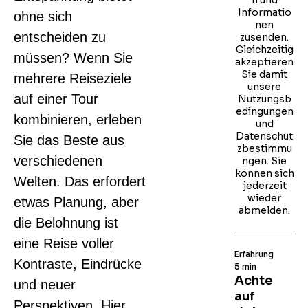
n und
Informatio
ohne sich
nen
entscheiden zu
zusenden.
Gleichzeitig
müssen? Wenn Sie
akzeptieren
Sie damit
mehrere Reiseziele
unsere
auf einer Tour
Nutzungsb
edingungen
kombinieren, erleben
und
Datenschut
Sie das Beste aus
zbestimmu
verschiedenen
ngen. Sie
können sich
Welten. Das erfordert
jederzeit
wieder
etwas Planung, aber
abmelden.
die Belohnung ist
eine Reise voller
Erfahrung
Kontraste, Eindrücke
5 min
Achte
und neuer
auf
Perspektiven. Hier