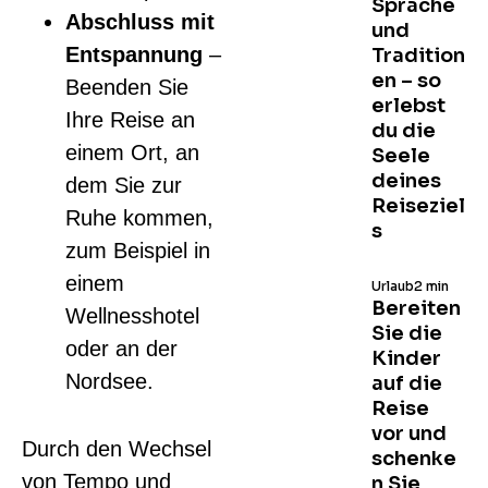
Sprache
Abschluss mit
und
Entspannung
–
Tradition
en – so
Beenden Sie
erlebst
Ihre Reise an
du die
einem Ort, an
Seele
deines
dem Sie zur
Reiseziel
Ruhe kommen,
s
zum Beispiel in
einem
Urlaub
2 min
Bereiten
Wellnesshotel
Sie die
oder an der
Kinder
Nordsee.
auf die
Reise
vor und
Durch den Wechsel
schenke
von Tempo und
n Sie