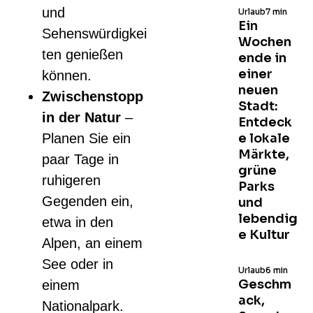
und
Urlaub
7 min
Ein
Sehenswürdigkei
Wochen
ten genießen
ende in
einer
können.
neuen
Zwischenstopp
Stadt:
in der Natur
–
Entdeck
Planen Sie ein
e lokale
Märkte,
paar Tage in
grüne
ruhigeren
Parks
Gegenden ein,
und
lebendig
etwa in den
e Kultur
Alpen, an einem
See oder in
Urlaub
6 min
Geschm
einem
ack,
Nationalpark.