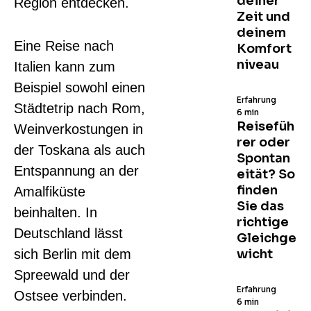
deiner
Region entdecken.
Zeit und
deinem
Eine Reise nach
Komfort
niveau
Italien kann zum
Beispiel sowohl einen
Erfahrung
Städtetrip nach Rom,
6 min
Reisefüh
Weinverkostungen in
rer oder
der Toskana als auch
Spontan
Entspannung an der
eität? So
finden
Amalfiküste
Sie das
beinhalten. In
richtige
Deutschland lässt
Gleichge
sich Berlin mit dem
wicht
Spreewald und der
Erfahrung
Ostsee verbinden.
6 min