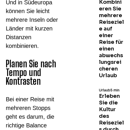
Kombini
Und in Südeuropa
eren Sie
können Sie leicht
mehrere
mehrere Inseln oder
Reiseziel
Länder mit kurzen
e auf
einer
Distanzen
Reise für
kombinieren.
einen
abwechs
Planen Sie nach
lungsrei
cheren
Tempo und
Urlaub
Kontrasten
Urlaub
5 min
Erleben
Bei einer Reise mit
Sie die
mehreren Stopps
Kultur
des
geht es darum, die
Reiseziel
richtige Balance
s durch