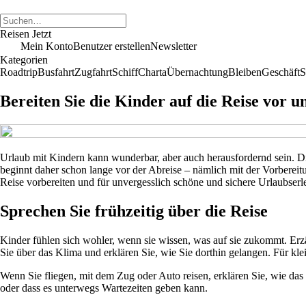
Reisen Jetzt
Mein Konto
Benutzer erstellen
Newsletter
Kategorien
Roadtrip
Busfahrt
Zugfahrt
Schiff
Charta
Übernachtung
Bleiben
Geschäft
S
Bereiten Sie die Kinder auf die Reise vor u
Urlaub mit Kindern kann wunderbar, aber auch herausfordernd sein. 
beginnt daher schon lange vor der Abreise – nämlich mit der Vorbereitu
Reise vorbereiten und für unvergesslich schöne und sichere Urlaubser
Sprechen Sie frühzeitig über die Reise
Kinder fühlen sich wohler, wenn sie wissen, was auf sie zukommt. Erz
Sie über das Klima und erklären Sie, wie Sie dorthin gelangen. Für kle
Wenn Sie fliegen, mit dem Zug oder Auto reisen, erklären Sie, wie das 
oder dass es unterwegs Wartezeiten geben kann.