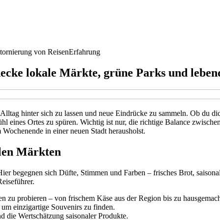
tornierung von Reisen
Erfahrung
ecke lokale Märkte, grüne Parks und leben
n Alltag hinter sich zu lassen und neue Eindrücke zu sammeln. Ob du di
hl eines Ortes zu spüren. Wichtig ist nur, die richtige Balance zwisch
em Wochenende in einer neuen Stadt herausholst.
alen Märkten
. Hier begegnen sich Düfte, Stimmen und Farben – frisches Brot, sais
Reiseführer.
täten zu probieren – von frischem Käse aus der Region bis zu hausgema
, um einzigartige Souvenirs zu finden.
d die Wertschätzung saisonaler Produkte.