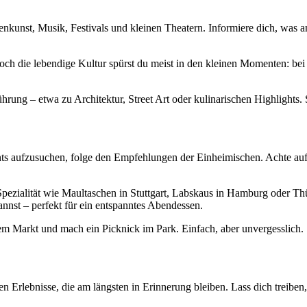
enkunst, Musik, Festivals und kleinen Theatern. Informiere dich, was an
ch die lebendige Kultur spürst du meist in den kleinen Momenten: bei
hrung – etwa zu Architektur, Street Art oder kulinarischen Highlights. 
aurants aufzusuchen, folge den Empfehlungen der Einheimischen. Achte a
e Spezialität wie Maultaschen in Stuttgart, Labskaus in Hamburg oder T
nnst – perfekt für ein entspanntes Abendessen.
dem Markt und mach ein Picknick im Park. Einfach, aber unvergesslich.
n Erlebnisse, die am längsten in Erinnerung bleiben. Lass dich treiben,