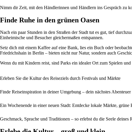
Nimm dir Zeit, mit den Händlerinnen und Händlern ins Gespräch zu kom
Finde Ruhe in den grünen Oasen
Nach ein paar Stunden in den Straßen der Stadt tut es gut, tief durch
Einheimische und Besucher gleichermaßen entspannen.
Setz dich mit einem Kaffee auf eine Bank, lies ein Buch oder beobach
Friedrichshain in Berlin – bieten nicht nur Natur, sondern auch Geschi
Wenn du mit Kindern reist, sind Parks ein idealer Ort zum Spielen und
Erleben Sie die Kultur des Reiseziels durch Festivals und Märkte
Finde Reiseinspiration in deiner Umgebung – dein nächstes Abenteuer
Ein Wochenende in einer neuen Stadt: Entdecke lokale Märkte, grüne 
Geschmack, Sprache und Traditionen – so erlebst du die Seele deines R
Erlebe die Kultur – groß und klein