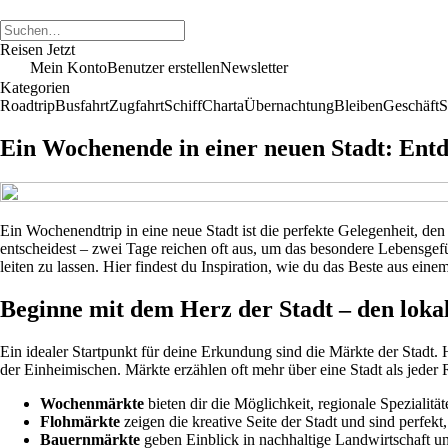
Reisen Jetzt
Mein Konto
Benutzer erstellen
Newsletter
Kategorien
Roadtrip
Busfahrt
Zugfahrt
Schiff
Charta
Übernachtung
Bleiben
Geschäft
S
Ein Wochenende in einer neuen Stadt: Entd
Ein Wochenendtrip in eine neue Stadt ist die perfekte Gelegenheit, de
entscheidest – zwei Tage reichen oft aus, um das besondere Lebensgefü
leiten zu lassen. Hier findest du Inspiration, wie du das Beste aus ein
Beginne mit dem Herz der Stadt – den lok
Ein idealer Startpunkt für deine Erkundung sind die Märkte der Stadt
der Einheimischen. Märkte erzählen oft mehr über eine Stadt als jeder 
Wochenmärkte
bieten dir die Möglichkeit, regionale Speziali
Flohmärkte
zeigen die kreative Seite der Stadt und sind perfekt
Bauernmärkte
geben Einblick in nachhaltige Landwirtschaft un